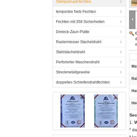
Stahlpalisadefechten
temporäre Netz Fechten
Fechten mit 358 Sicherheiten
Dreieck-Zaun-Platte
G
d
Rasiermesser Stacheldraht
e
Stahlstacheldraht
Perforierter Maschendraht
Mat
Streckmetallgewebe
Ra
doppeltes Schleifendrahtfechten
Ha
He
Sec
1.
* d