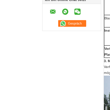
Bla
Ins
Ver
Pla
3.
M
Verf
mög