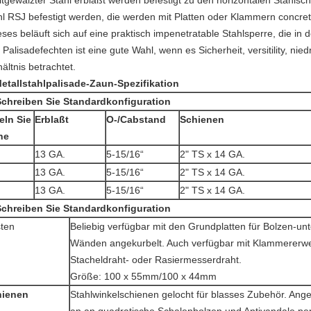
altgewalzter Stahl erblaßt werden befestigt zu den horizontalen Stahlsc
hl RSJ befestigt werden, die werden mit Platten oder Klammern concret
eses beläuft sich auf eine praktisch impenetratable Stahlsperre, die in
Palisadefechten ist eine gute Wahl, wenn es Sicherheit, versitility, ni
ältnis betrachtet.
etallstahlpalisade-Zaun-Spezifikation
Schreiben Sie Standardkonfiguration
eln Sie
Erblaßt
O-/Cabstand
Schienen
he
13 GA.
5-15/16“
2" TS x 14 GA.
13 GA.
5-15/16“
2" TS x 14 GA.
13 GA.
5-15/16“
2" TS x 14 GA.
Schreiben Sie Standardkonfiguration
ten
Beliebig verfügbar mit den Grundplatten für Bolzen-un
Wänden angekurbelt. Auch verfügbar mit Klammererwe
Stacheldraht- oder Rasiermesserdraht.
Größe: 100 x 55mm/100 x 44mm
hienen
Stahlwinkelschienen gelocht für blasses Zubehör. An