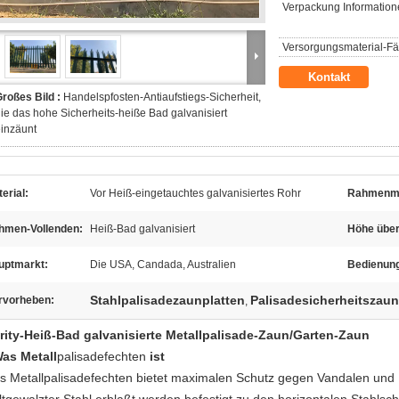
Verpackung Information
Versorgungsmaterial-Fäh
Kontakt
roßes Bild :
Handelspfosten-Antiaufstiegs-Sicherheit,
ie das hohe Sicherheits-heiße Bad galvanisiert
inzäunt
erial:
Vor Heiß-eingetauchtes galvanisiertes Rohr
Rahmenma
hmen-Vollenden:
Heiß-Bad galvanisiert
Höhe über
uptmarkt:
Die USA, Candada, Australien
Bedienun
Stahlpalisadezaunplatten
Palisadesicherheitszaun
rvorheben:
,
rity-Heiß-Bad galvanisierte Metallpalisade-Zaun/Garten-Zaun
Was
Metall
palisadefechten
ist
as Metallpalisadefechten bietet maximalen Schutz gegen Vandalen und E