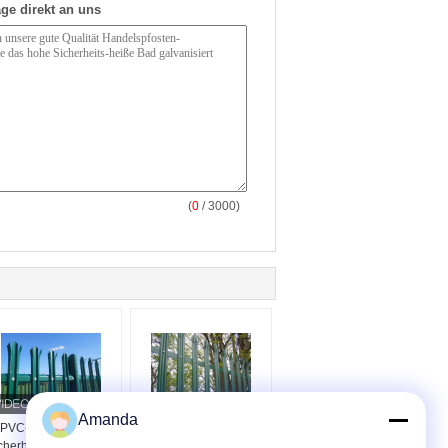
ge direkt an uns
(
0
/ 3000)
Amanda
PVC-beschichteter
PVC-beschichtete
cherheitszaun W Pale
grüne