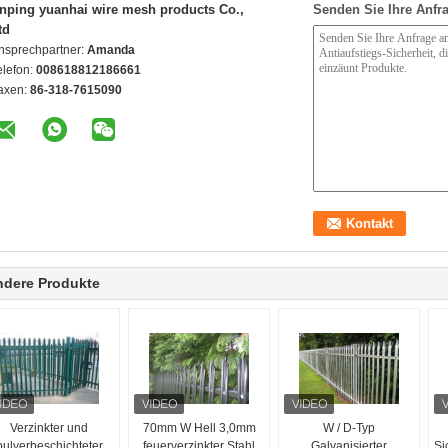
nping yuanhai wire mesh products Co.,
Senden Sie Ihre Anfra
td
nsprechpartner:
Amanda
elefon:
008618812186661
axen:
86-318-7615090
ndere Produkte
Verzinkter und
70mm W Hell 3,0mm
W / D-Typ
pulverbeschichteter
feuerverzinkter Stahl
Galvanisierter
Si