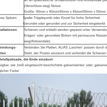
an an quadratische Schalenbolzen und Antivandale p
(Verschluss-weg) Nüsse.
Größe: 40mm x 40mm/45mm x 45mm/50mm x 50mm
sse Spitzen
Spalte-Tripplepunkt oder Einzel für hohe Sicherheit.
Gerundet oder gerundet und zur Sicherheit eingekerbt.
tallationen
Schienen und erblaßt werden gepasst unter Verwendun
Krägen‘ oder gerundete Bolzen mit permacone Nüssen
weg/Antivandale).
bindungs-
Verbinden Sie Platten, ALIAS ‚Laschen‘ passen durch d
tten
Stahl, der Posten einzäunt und verbindet die Schien
etallpalisade, die
Ende
einzäunt
ügbar, wie ‚heiß eingetaucht beschichtete galvanisiertes‘ oder ‚galvanis
licher Farbe‘.