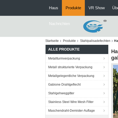
Haus
Produkte
VR Show
Üb
Nachrichten
Startseite
Produkte
Stahlpalisadefechten
Ha
ALLE PRODUKTE
Ha
ga
Metallturmverpackung
Metall strukturierte Verpackung
Metallgelegentliche Verpackung
Gabione Drahtgeflecht
Stahlgehweggitter
Stainless Steel Wire Mesh Filter
Maschendraht-Demister-Auflage