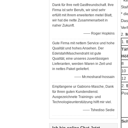
* k
Dank für Ihre nett Gastfreundschaft. Ihre
Sta
Firma ist sehr Berufs, wir sind sehr
* di
erfüllt mit Ihrem erweiterten metel Blatt,
wir hat die nette Zusammenarbeit in
Das 
naher Zukunft.
Verh
—— Roger Hopkins
2.
M
1.
Gute Firma mit nettem Service und hohe
Qualität und hohes Ansehen. Der
Täf
EdelstahlMaschendraht ist gute
Hö
Qualität, eine unseres zuverlässigen
8
Lieferanten, werden Waren in Zeit und
in nettes Paket geliefert.
10
—— Mr.mosharaf-hossain
12
2.
Empfangene ur Gabions-Masche, Dank
für Ihren guten Kundendienst.
Pos
Ausgezeichnete Trainings- und
Technologieunterstützung hilft mir viel.
—— Tshediso Sedie
Sc
Ich bin online Chat Jetzt