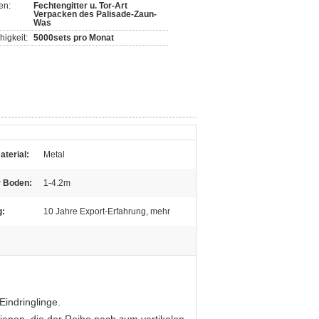
en:
Fechtengitter u. Tor-Art
Verpacken des Palisade-Zaun-
Was
igkeit:
5000sets pro Monat
terial:
Metal
 Boden:
1-4.2m
g:
10 Jahre Export-Erfahrung, mehr
indringlinge.