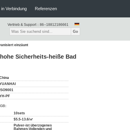
s in Verbindung
Referenzen
Vertrieb & Support：
86--18812186661
Go
anisiert einzäunt
 hohe Sicherheits-heiße Bad
China
YUANHAI
ISO9001
YH-PF
AGB:
10sets
$5.5-13.6/㎡
Pulver-ist überzogenes
Rahmen-Vollenden und