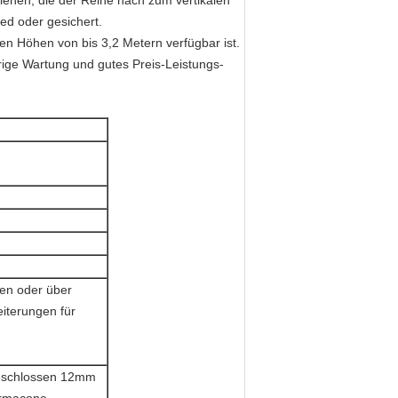
hienen, die der Reihe nach zum vertikalen
ed oder gesichert.
 den Höhen von bis 3,2 Metern verfügbar ist.
edrige Wartung und gutes Preis-Leistungs-
ten oder über
iterungen für
geschlossen 12mm