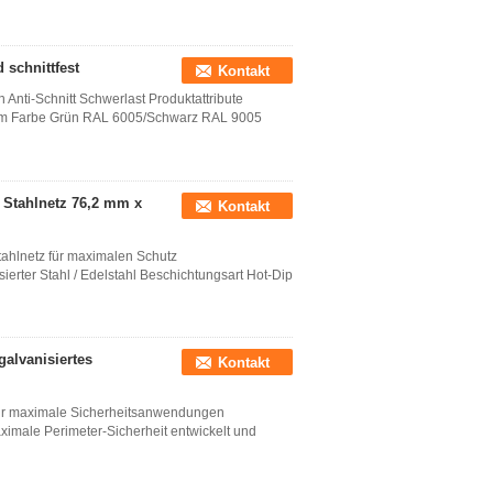
 schnittfest
Kontakt
 Anti-Schnitt Schwerlast Produktattribute
7 mm Farbe Grün RAL 6005/Schwarz RAL 9005
s Stahlnetz 76,2 mm x
Kontakt
tahlnetz für maximalen Schutz
ierter Stahl / Edelstahl Beschichtungsart Hot-Dip
galvanisiertes
Kontakt
 für maximale Sicherheitsanwendungen
ximale Perimeter-Sicherheit entwickelt und