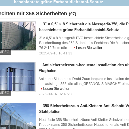
Flughafen
echten mit 358 Sicherheiten
(97)
3" × 0,5" × 8 Sicherheit die Messgerät-358, die 
beschichtete grüne Farbantidiebstahl-Schutz
3" × 0,5" × 8 Messgerät PVC beschichtete Sicherheit die 
Beschreibung des 358 Sicherheits-Fechtens Die Maschen
76.2*12.7mm (die ...
Lesen Sie weiter
2025-09-16 16:41:33
Antisicherheitszaun-bequeme Installation des ultr
Flughafen
Antihohe Sicherheits-Draht-Zaun-bequeme Installation des 
des aufstiegs-358, die alias „GEFÄNGNIS-MASCHE“ einzäunt,
Lesen Sie weiter
2025-09-16 16:07:23
358 Sicherheitszaun Anti-Klettern Anti-Schnitt V
Stahlplatten
Hochfeste 358 Sicherheitszäune Anti-Kletter-Schutzplatten
Produktname 358 Sicherheitszaun Hauptmerkmale Anti-Klet