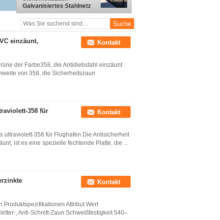
Galvanisiertes Stahlnetz
76,2 mm x 12,7 mm
PVC einzäunt,
Kontakt
grüne der Farbe358, die Antidiebstahl einzäunt
weite von 358, die Sicherheitszaun
aviolett-358 für
Kontakt
ultraviolett-358 für Flughafen Die Antisicherheit
 ist es eine spezielle fechtende Platte, die ...
erzinkte
Kontakt
 Produktspezifikationen Attribut Wert
ter-, Anti-Schnitt-Zaun Schweißfestigkeit 540–