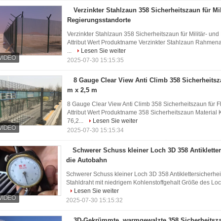
Verzinkter Stahlzaun 358 Sicherheitszaun für Mil
Regierungsstandorte
Verzinkter Stahlzaun 358 Sicherheitszaun für Militär- un
Attribut Wert Produktname Verzinkter Stahlzaun Rahmenau
...
Lesen Sie weiter
2025-07-30 15:15:35
8 Gauge Clear View Anti Climb 358 Sicherheitsz
m x 2,5 m
8 Gauge Clear View Anti Climb 358 Sicherheitszaun für F
Attribut Wert Produktname 358 Sicherheitszaun Material K
76,2...
Lesen Sie weiter
2025-07-30 15:15:34
Schwerer Schuss kleiner Loch 3D 358 Antikletter
die Autobahn
Schwerer Schuss kleiner Loch 3D 358 Antiklettersicherheit
Stahldraht mit niedrigem Kohlenstoffgehalt Größe des Loc
Lesen Sie weiter
2025-07-30 15:15:32
3D-Gekrümmte, warmgewalzte 358 Sicherheitsza