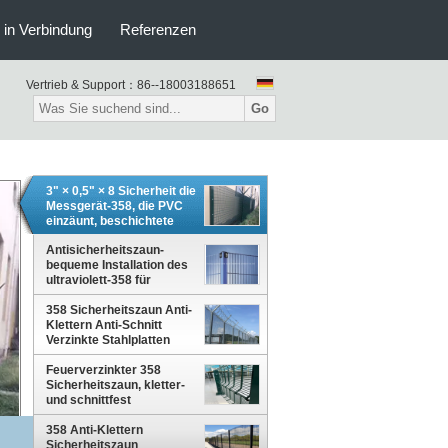
s in Verbindung
Referenzen
Vertrieb & Support：
86--18003188651
Go
3" × 0,5" × 8 Sicherheit die
Messgerät-358, die PVC
einzäunt, beschichtete
grüne Farbantidiebstahl-
Schutz
Antisicherheitszaun-
bequeme Installation des
ultraviolett-358 für
Flughafen
358 Sicherheitszaun Anti-
Klettern Anti-Schnitt
Verzinkte Stahlplatten
Feuerverzinkter 358
Sicherheitszaun, kletter-
und schnittfest
358 Anti-Klettern
Sicherheitszaun