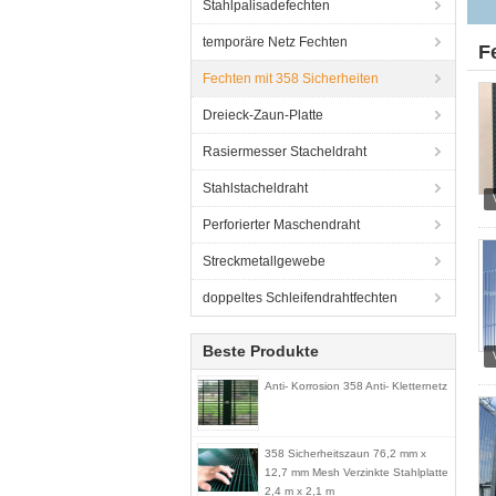
Stahlpalisadefechten
temporäre Netz Fechten
F
Fechten mit 358 Sicherheiten
Dreieck-Zaun-Platte
Rasiermesser Stacheldraht
Stahlstacheldraht
Perforierter Maschendraht
Streckmetallgewebe
doppeltes Schleifendrahtfechten
Beste Produkte
Anti- Korrosion 358 Anti- Kletternetz
358 Sicherheitszaun 76,2 mm x
12,7 mm Mesh Verzinkte Stahlplatte
2,4 m x 2,1 m