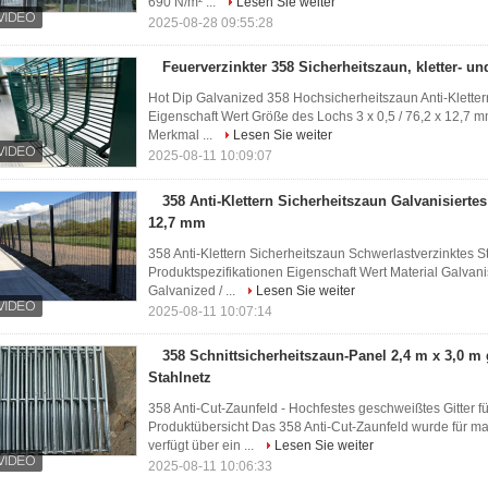
690 N/m² ...
Lesen Sie weiter
2025-08-28 09:55:28
Feuerverzinkter 358 Sicherheitszaun, kletter- und
Hot Dip Galvanized 358 Hochsicherheitszaun Anti-Klettern
Eigenschaft Wert Größe des Lochs 3 x 0,5 / 76,2 x 12,
Merkmal ...
Lesen Sie weiter
2025-08-11 10:09:07
358 Anti-Klettern Sicherheitszaun Galvanisierte
12,7 mm
358 Anti-Klettern Sicherheitszaun Schwerlastverzinktes S
Produktspezifikationen Eigenschaft Wert Material Galvanis
Galvanized / ...
Lesen Sie weiter
2025-08-11 10:07:14
358 Schnittsicherheitszaun-Panel 2,4 m x 3,0 m 
Stahlnetz
358 Anti-Cut-Zaunfeld - Hochfestes geschweißtes Gitter
Produktübersicht Das 358 Anti-Cut-Zaunfeld wurde für ma
verfügt über ein ...
Lesen Sie weiter
2025-08-11 10:06:33