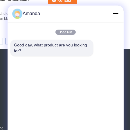
Kontakt
Amanda
hulen / Parks 4,0 mm Produktspezifikationen
n Material Stahldraht mit niedrigem
3:22 PM
8
9
10
>>
>|
Good day, what product are you looking 
for?
Referenzen
Senden Sie
sgs
E-Mail
Sitemap
|
Mobile Seite
ang