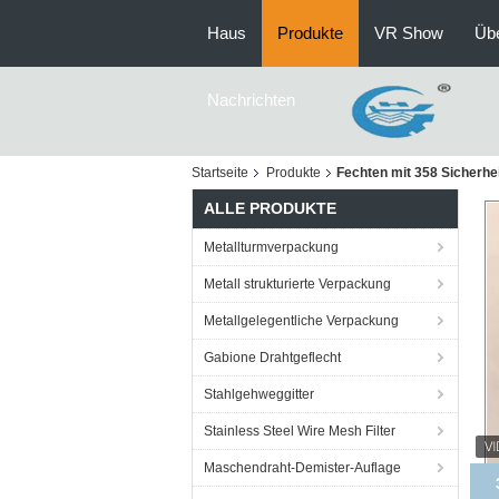
Haus
Produkte
VR Show
Üb
Nachrichten
Startseite
Produkte
Fechten mit 358 Sicherhe
ALLE PRODUKTE
Metallturmverpackung
Metall strukturierte Verpackung
Metallgelegentliche Verpackung
Gabione Drahtgeflecht
Stahlgehweggitter
Stainless Steel Wire Mesh Filter
Maschendraht-Demister-Auflage
An