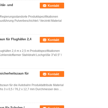
itär- und
Kontakt
d Regierungsstandorte Produktspezifikationen
sführung Pulverbeschichtet / Verzinkt Material
aun für Flughäfen 2,4
Kontakt
lughäfen 2,4 m x 2,5 m Produktspezifikationen
ohlenstoffarmer Stahldraht Lochgröße 3"x0.5" /
sicherheitszaun für
Kontakt
szaun für die Autobahn Produktattribute Material
hs 3 x 0,5 / 76,2 x 12,7 mm Durchmesser des ...
un für Schulen /