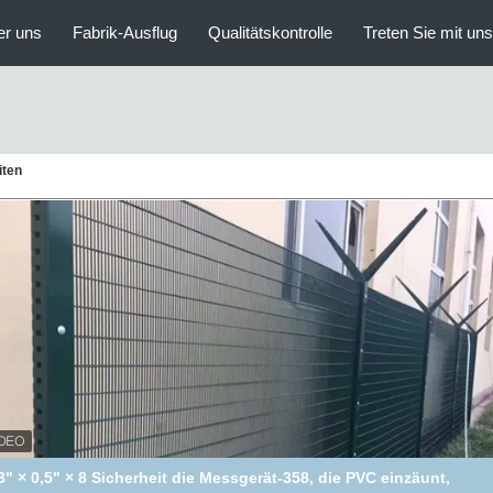
er uns
Fabrik-Ausflug
Qualitätskontrolle
Treten Sie mit un
iten
tisicherheitszaun-bequeme Installation des ultraviolett-358 für