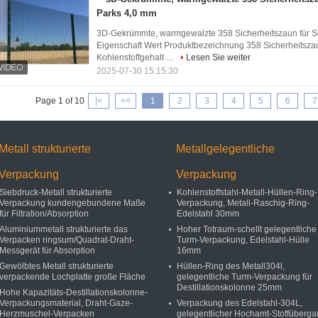
Parks 4,0 mm
3D-Gekrümmte, warmgewalzte 358 Sicherheitszaun für Sc
Eigenschaft Wert Produktbezeichnung 358 Sicherheitszau
Kohlenstoffgehalt ...
Lesen Sie weiter
2025-07-30 15:15:30
Page 1 of 10
|<
<<
1
2
3
4
5
6
7
Metall strukturierte
Metallgelegentliche
Verpackung
Verpackung
Siebdruck-Metall strukturierte
Kohlenstoffstahl-Metall-Hüllen-Ring-
Verpackung kundengebundene Maße
Verpackung, Metall-Raschig-Ring-
für Filtration/Absorption
Edelstahl 30mm
Aluminiummetall strukturierte das
Hoher Totraum-schellt gelegentliche
Verpacken ringsum/Quadrat-Draht-
Turm-Verpackung, Edelstahl-Hülle
Messgerät für Absorption
16mm
Gewölbtes Metall strukturierte
Hüllen-Ring des Metall304l,
verpackende Lochplatte große Fläche
gelegentliche Turm-Verpackung für
Destillationskolonne 25mm
Hohe Kapazitäts-Destillationskolonne-
Verpackungsmaterial, Draht-Gaze-
Verpackung des Edelstahl-304L,
Herzmuschel-Verpacken
gelegentlicher Hochamt-Stoffüberg