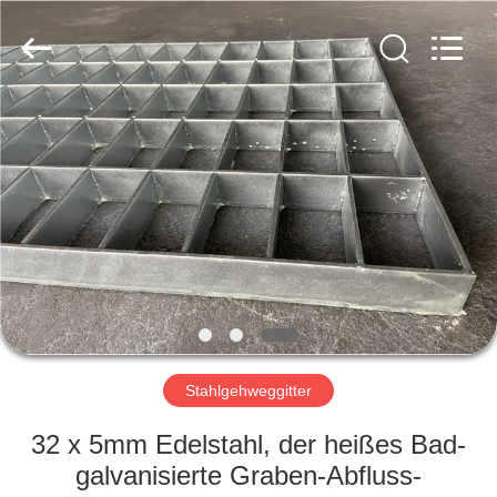
wire
mesh
products
Co.,
Ltd.
All
Rights
Reserved.
HAUS
PRODUKTE
VR
SHOW
ÜBER
UNS
Stahlgehweggitter
32 x 5mm Edelstahl, der heißes Bad-
FABRIK-
galvanisierte Graben-Abfluss-