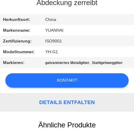
AUSFLUG
Abdeckung zerreibt
QUALITÄTSKONTROLLE
Herkunftsort:
China
Markenname:
YUANHAI
TRETEN
Zertifizierung:
ISO9001
SIE
Modellnummer:
YH-G1
MIT
Markieren:
,
galvanisiertes Metallgitter
Stahlgehweggitter
UNS
IN
KONTAKT!
VERBINDUNG
DETAILS ENTFALTEN
NACHRICHTEN
Ähnliche Produkte
FORDERN