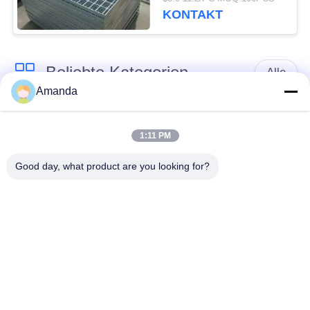
KONTAKT
Beliebte Kategorien
Alle
Amanda
Metall strukturierte
Metallturmverpackung
Verpackung
1:11 PM
Good day, what product are you looking for?
Metallgelegentliche
Gabione
Verpackung
Drahtgeflecht
Stainless Steel Wire
Stahlgehweggitter
Mesh Filter
Maschendraht-
Stahlpalisadefechten
Demister-Auflage