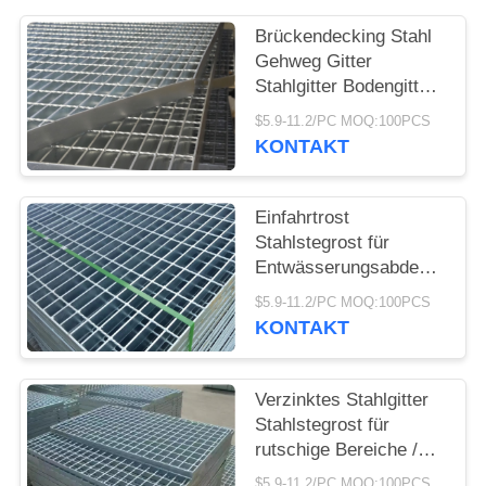
SIE EIN
Brückendecking Stahl
ZITAT
Gehweg Gitter
Stahlgitter Bodengitter
SITEMAP
für Pflanzen
$5.9-11.2/PC MOQ:100PCS
KONTAKT
PRIVACY
POLICY
Einfahrtrost
Stahlstegrost für
Entwässerungsabdeckung
40x5mm
$5.9-11.2/PC MOQ:100PCS
KONTAKT
Verzinktes Stahlgitter
Stahlstegrost für
rutschige Bereiche /
Außenplattform
$5.9-11.2/PC MOQ:100PCS