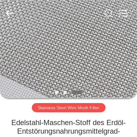
wire
mesh
products
Co.,
Ltd.
All
Rights
Reserved.
HAUS
PRODUKTE
VR
SHOW
ÜBER
UNS
Stainless Steel Wire Mesh Filter
Edelstahl-Maschen-Stoff des Erdöl-
FABRIK-
Entstörungsnahrungsmittelgrad-