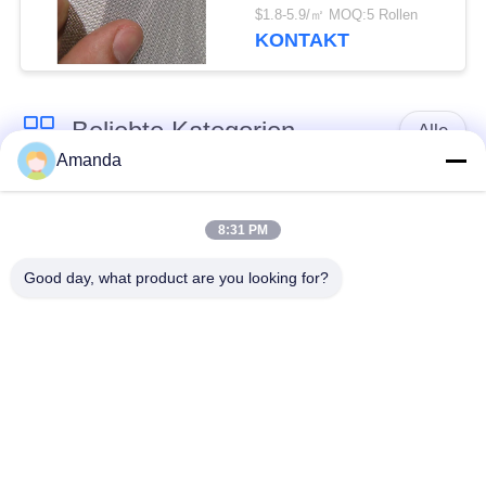
Verfahren
$1.8-5.9/㎡ MOQ:5 Rollen
KONTAKT
Beliebte Kategorien
Alle
Amanda
Metall strukturierte
Metallturmverpackung
Verpackung
8:31 PM
Good day, what product are you looking for?
Metallgelegentliche
Gabione
Verpackung
Drahtgeflecht
Stainless Steel Wire
Stahlgehweggitter
Mesh Filter
Maschendraht-
Stahlpalisadefechten