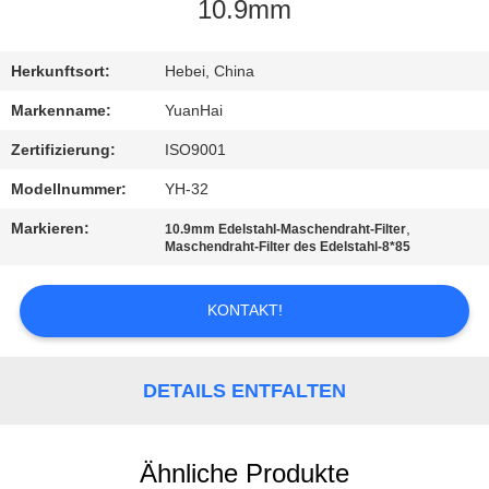
AUSFLUG
10.9mm
QUALITÄTSKONTROLLE
Herkunftsort:
Hebei, China
Markenname:
YuanHai
TRETEN
Zertifizierung:
ISO9001
SIE
Modellnummer:
YH-32
MIT
Markieren:
,
10.9mm Edelstahl-Maschendraht-Filter
UNS
Maschendraht-Filter des Edelstahl-8*85
IN
KONTAKT!
VERBINDUNG
NACHRICHTEN
DETAILS ENTFALTEN
FORDERN
Ähnliche Produkte